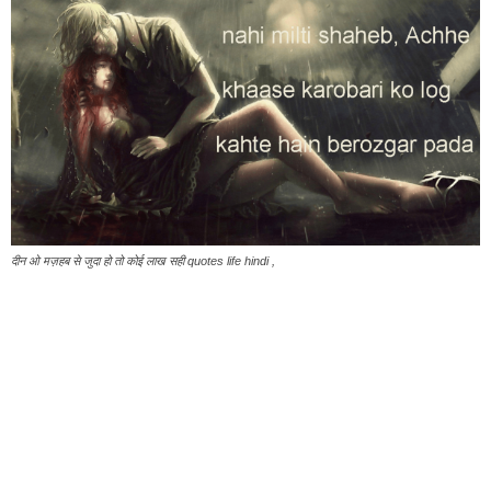
दीन ओ मज़हब से जुदा हो तो कोई लाख सही quotes life hindi ,