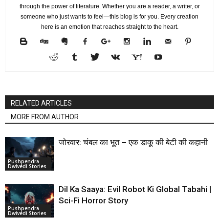
through the power of literature. Whether you are a reader, a writer, or
someone who just wants to feel—this blog is for you. Every creation
here is an emotion that reaches straight to the heart.
RELATED ARTICLES
MORE FROM AUTHOR
जोरवार: चंबल का भूत – एक डाकू की बेटी की कहानी
Pushpendra
Dwivedi Stories
Dil Ka Saaya: Evil Robot Ki Global Tabahi |
Sci-Fi Horror Story
Pushpendra
Dwivedi Stories