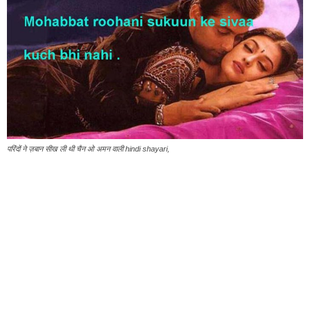
परिंदों ने ज़बान सीख ली थी चैन ओ अमन वाली hindi shayari,