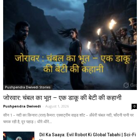
Pushpendra Dwivedi Stories
जोरवार: चंबल का भूत – एक डाकू की बेटी की कहानी
Pushpendra Dwivedi
-
August 1, 2026
0
सीन 1 – नदी का किनारा (रात) कैमरा: एक्सट्रीम वाइड शॉट – अँधेरी चंबल नदी, चाँदनी पानी पर
चमक रही है, दूर पहाड़। धीरे-धीरे...
Dil Ka Saaya: Evil Robot Ki Global Tabahi | Sci-Fi