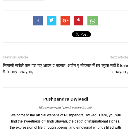
Previous article
Next article
सियासी सपोले कम पड़ गए आदम ए बहसत
आईन ए मोहब्बत में ग़र लुत्फ़ नहीं है love
में funny shayari,
shayari ,
Pushpendra Dwivedi
https://www.pushpendradwivedi.com/
Welcome to the official website of Pushpendra Dwivedi. Here, you will
find the sweetness of Hindi Shayari, the depth of inspirational stories,
the expression of life through poems, and emotional writings filled with