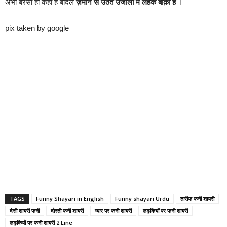
अभी बरसा ही कहाँ है बादल
ज़मीन से उठते उजालों में लहक बाक़ी है
।
pix taken by google
TAGS
Funny Shayari in English
Funny shayari Urdu
तारीफ फनी शायरी
देसी शायरी फनी
दोस्ती फनी शायरी
प्यार पर फनी शायरी
लड़कियों पर फनी शायरी
लड़कियों पर फनी शायरी 2 Line