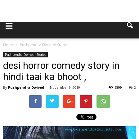
Home
Pushpendra Dwivedi Stories
Pushpendra Dwivedi Stories
desi horror comedy story in
hindi taai ka bhoot ,
By
Pushpendra Dwivedi
-
November 9, 2019
6899
2