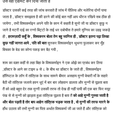
उसे वहाँ एडमिट कर दिया जाता है
डॉक्टर उसकी कई तरह की जांच करवाते हैं जांच में पीलिया और मलेरिया दोनों पाया
जाता है , डॉक्टर समझाता है की डरने की कोई बात नहीं आप धीरज रखिये सब ठीक हो
जायेगा , तभी विश्वकर्माइन अपने पति के कान में कहती है सुनो जी या डॉक्टर कुछु न
जाने है मटरी दाई का रन्नो बिट्टो के ताई धर दबोचीस ते हमारे मुन्निव का उहइ जकड़े
ही ,
हरामज़ादी कहूँ के , विश्वकरम बोला तेन बहु जानिस ही , डॉक्टर इतना पढ़ा लिखा
कुछ नहीं जानत आये , पति की बात
सुनकर विश्वकर्माइन थुथना फुलाकर कर मुँह
बिचका के बेड का कोना पकड़ कर बैठ गयी ,
शाम का वक़्त कहीं से लहा बिहा के विश्वकर्माइन ने एक ओझे का प्रबंध कर लिया
,डॉक्टर के आने का टाइम ७ से ८ के बीच था डॉक्टर के जाते ही , विश्वकर्माइन
हॉस्पिटल के लॉन में तांत्रिक के साथ सामने बीमार असहाय मुन्नी बेचारी माँ के सहारे
बैठी थी तांत्रिक जलाये हवन धुएं में बार बार लोहवान डालता और मुन्नी से पूछता बता
तैं को आहे बहुत देर तक मुन्नी उसकी तरफ तो देख ही नहीं पायी की एक बार फिर मयूर
पंख से से मुन्नी को झाड़ता हुआ तांत्रिक पूछता है बता तैं
को आहे मुन्नी गुस्सा जाती है
और बोल पड़ती है तोर बाप आहेन तांत्रिक भड़क जाता है , वो मुन्नी की तरफ मारने के
हाँथ उठाता की तभी मुन्नी का पिता अर्थात विश्वकर्मा जी आ जाते हैं और तांत्रिक को