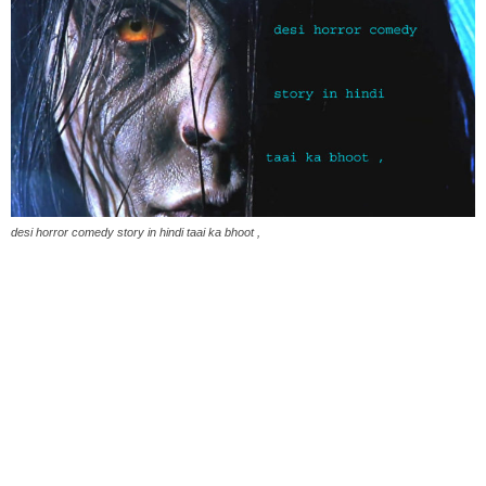
desi horror comedy story in hindi taai ka bhoot ,