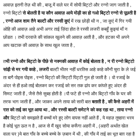
आवाज़ इतनी तेज़ थी की , बाजू में वाले घर में सोयी बिट्टो और रन्नो जाग जाती है ,
रन्नो बिट्टो
से बोलती है या कौन आवाज़ आये मोड़ी का हो गओ बिट्टो रन्नो से पूछती है
, रन्नो आज शाम तैने बाल्टी और रस्सी कुएं
में रख छोड़ी थी न , जा कुएं में गिर गयी
ओहि की आवाज़ आहे अभी अगर ताई ज़िंदा होत ते रस्सी लजरी कबहूँ कुइयां माँ न
छोडत । तभी दरवाजे की सांकल खुलने की आवाज़ आती है , और हटका भी अपने
आप खटाक की आवाज़ के साथ खुल जाता है ,
त
भी रन्नो और बिट्टो के पीछे से नक्नकी आवाज़ में कोई बोलता है , न री रन्नो बिट्टो
सांझै से मर गयी काहे , लजरी
बाल्टी भीतर नहीं धरतिस आहे काहे कौनौ चुरा के ले जई
ता बागै पोइस पोइस , रन्नो बिट्टो की सिट्टी पिट्टी गुल हो जाती है । वो रजाई के
अंदर से ही हओ ताई बोलकर कर रजाई को सर तक ढांप कर कांपते हुए अंदर ही
सिमट जाती हैं , जैसे तैसे सुबह होती है ।पौ फटे ही रन्नो और बिट्टो गाँव के घर की
तरफ भाग जाती हैं , और जाकर अपने ताया को सारी बात
बताती है , की कैसे अहरी में
रात को ताई का भूत आया था , और रस्सी बाल्टी समेटने को कह रहा था , ताया रन्नो
और
बिट्टो को समझाते हैं बच्चों मरे हुए लोग वापस नहीं आते हैं , ये महज़ तुम्हारा भरम
है कोई भूत ऊत न है , आज से मैं खुद सोया करूँगा अहरी में , (अहरी अर्थात खेल
वाला घर )ये बात गाँव के बच्चे बच्चे के ज़बान में थी , की गाँव में ताई का भूत बाग़ रहा है