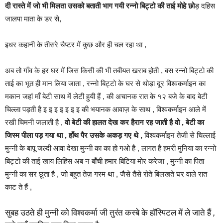
दी रास्ते में जो भी मिलता उसको बताती भाग गयी रन्नो बिट्टो की ताई मोहे छो
ड़ दहिस
जालपा माता के डर से,
इधर कहानी के तीसरे चैप्टर में कुछ और ही चल रहा था ,
अब तो गाँव के हर घर में जिस किसी की भी तबीयत खराब होती , बस रन्नो बिट्टो की
ताई का भूत ही मान लिया जाता , रन्नो बिट्टो के घर से थोड़ा दूर विश्वकर्माइन का
मकान जहां माँ बेटी साथ में लेटी हुयी हैं , की अचानक रात के १२ बजे के बाद बेटी
चिल्ला पड़ती है इ इ इ इ इ इ इ की भयानक आवाज़ के साथ , विश्वकर्माइन आले में
रखी चिमनी जलाती है ,
वो बेटी की हालत देख कर हैरान रह जाती है वो , बेटी का
जिस्म पीला पड़ गया था , हाँथ पैर उसके अकड़ गए थे ,
विश्वकर्माइन तेजी से चिल्लाई
मुन्नी के बापू जल्दी आवा देखा मुन्नी का का हो गओ है , लागत है हमरी मुनिया का रन्नो
बिट्टो की ताई खाय लिहिस अब न बाँची हमार बिटिया मोर करेजा , मुन्नी का पिता
मुन्नी का सर छूता है , जो बहुत तेज़ गरम था , जैसे तैसे रोते बिलखते घर वाले रात
काट ते हैं ,
सुबह उठते ही मुन्नी को विश्वकर्मा जी तुरंत कस्बे के हॉस्पिटल में ले जाते हैं ,