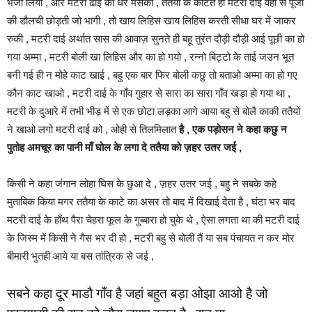
भंजा लिया , और मटरी ढाई को धर मसकी , ततैया के काटते ही मटरी दाई वहाँ से पूजा
की डौलची छोड़ती जो भागी , तो खाय लिहिस खाय लिहिस करती सीधा घर में जाकर
रुकी , मटरी दाई अर्थात सास की आवाज़ सुनते ही बहू तुरंत दौड़ी दौड़ी आई पूछी का हो
गया अम्मा , मटरी बोली खा लिहिस और का हो गयो , रन्नो बिट्टो के ताई जउन भूत
बनी गई ही न मोहे काट खाई , बहु एक बार फिर बोली कछु तो बताओ अम्मा का हो गए
कौन काट खाओ , मटरी दाई के गाँव गुहार से सारा का सारा गाँव खड़ा हो गया था ,
मटरी के दुआरे में तभी भीड़ में से एक छोटा लड़का आगे आया बहु से बोलै काकी ततैयों
ने खाओ लगो मटरी दाई को , ओही से तिलमिलात
है , एक पड़ोसन ने कहा कछु न
पुतोह अमचूर का पानी माँ घोल के लगा दे ततैया को ज़हर उतर जई ,
किसी ने कहा जंगान लोहा घिस के छुआ दे , ज़हर उतर जई , बहु ने सबके कहे
मुताबिक किया मगर ततैया के काटे का असर तो बाद में दिखाई देता है , घंटा भर बाद
मटरी दाई के हाँथ पैरा चेहरा फूल के गुब्बारा हो चुके थे , ऐसा लगता था की मटरी दाई
के जिस्म में किसी ने गैस भर दी हो , मटरी बहु से बोली तैं या सब पंचायत न कर मोर
बीमारी भुतही आये या बस तांत्रिक से जई ,
सबने कहा दूर माडौ गाँव है जहां बहुत बड़ा ओझा आओ है जो