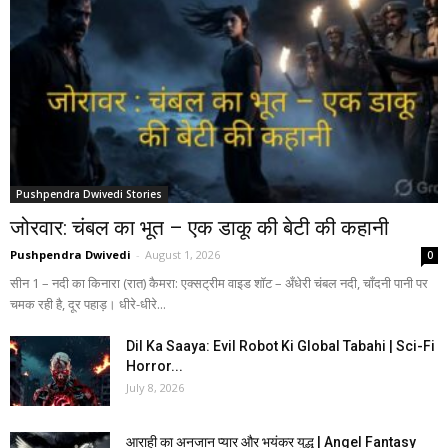
Pushpendra Dwivedi Stories
जोरवार: चंबल का भूत – एक डाकू की बेटी की कहानी
Pushpendra Dwivedi
-
August 1, 2026
0
सीन 1 – नदी का किनारा (रात) कैमरा: एक्सट्रीम वाइड शॉट – अँधेरी चंबल नदी, चाँदनी पानी पर
चमक रही है, दूर पहाड़। धीरे-धीरे...
Dil Ka Saaya: Evil Robot Ki Global Tabahi | Sci-Fi
Horror...
July 8, 2026
आराही का अनजान प्यार और भयंकर युद्ध | Angel Fantasy