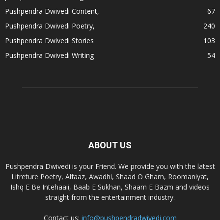
Pushpendra Dwivedi Content,
67
Pushpendra Dwivedi Poetry,
240
Pushpendra Dwivedi Stories
103
Pushpendra Dwivedi Writing
54
ABOUT US
Pushpendra Dwivedi is your Friend. We provide you with the latest
Litreture Poetry, Alfaaz, Awadhi, Shaad O Gham, Roomaniyat,
Ishq E Be Intehaaii, Baab E Sukhan, Shaam E Bazm and videos
straight from the entertainment industry.
Contact us:
info@pushpendradwivedi.com