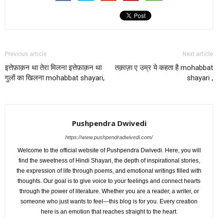
Previous article
Next article
इत्तेफ़ाक़न था तेरा मिलना इत्तेफ़ाक़न था
तक़ाज़ा ए उम्र ये कहता है mohabbat
गुलों का खिलना mohabbat shayari,
shayari ,
Pushpendra Dwivedi
https://www.pushpendradwivedi.com/
Welcome to the official website of Pushpendra Dwivedi. Here, you will
find the sweetness of Hindi Shayari, the depth of inspirational stories,
the expression of life through poems, and emotional writings filled with
thoughts. Our goal is to give voice to your feelings and connect hearts
through the power of literature. Whether you are a reader, a writer, or
someone who just wants to feel—this blog is for you. Every creation
here is an emotion that reaches straight to the heart.