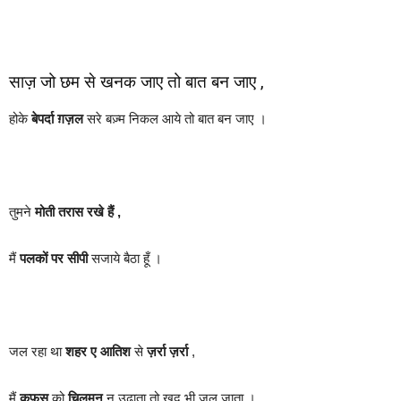
साज़ जो छम से खनक जाए तो बात बन जाए ,
होके
बेपर्दा
ग़ज़ल
सरे बज़्म निकल आये तो बात बन जाए ।
तुमने
मोती तरास रखे हैं ,
मैं
पलकों पर सीपी
सजाये बैठा हूँ ।
जल रहा था
शहर ए आतिश
से
ज़र्रा ज़र्रा
,
मैं
क़फ़स
को
चिलमन
न उढाता तो खुद भी जल जाता ।