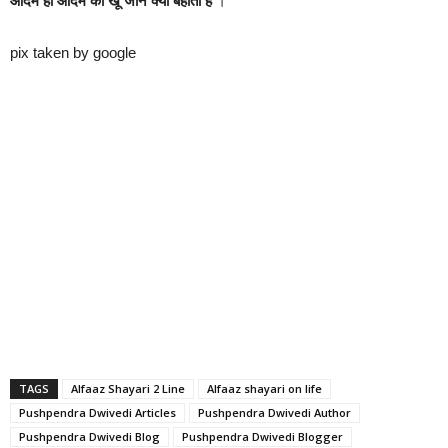
आदम ही आदम का खूँ जाने क्यों बहाता है
।
pix taken by google
TAGS
Alfaaz Shayari 2 Line
Alfaaz shayari on life
Pushpendra Dwivedi Articles
Pushpendra Dwivedi Author
Pushpendra Dwivedi Blog
Pushpendra Dwivedi Blogger