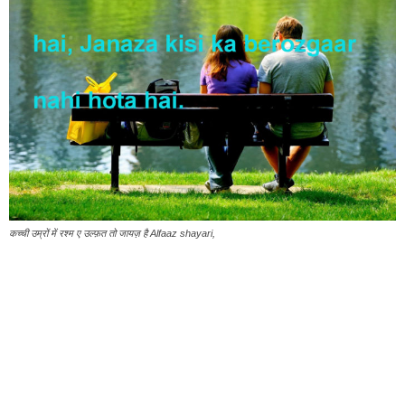
कच्ची उम्रों में रश्म ए उल्फ़त तो जायज़ है Alfaaz shayari,