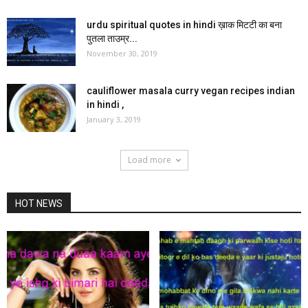
urdu spiritual quotes in hindi ख़ाक मिटटी का बना
पुतला ताउम्र...
November 30, 2019
cauliflower masala curry vegan recipes indian
in hindi ,
January 3, 2019
Load more
HOT NEWS