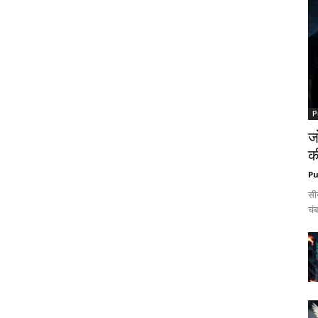
P
ज
क
Pu
सी
चंब