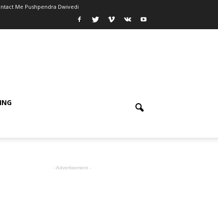
ntact Me Pushpendra Dwivedi
ING
- Advertisement -