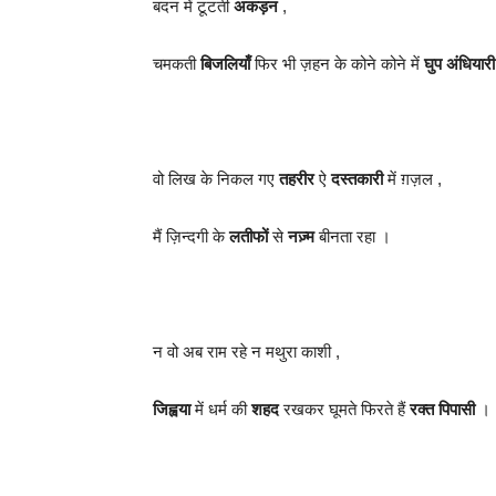
बदन में टूटती
अकड़न
,
चमकती
बिजलियाँ
फिर भी ज़हन के कोने कोने में
घुप अंधियारी
वो लिख के निकल गए
तहरीर
ऐ
दस्तकारी
में ग़ज़ल ,
मैं ज़िन्दगी के
लतीफों
से
नज़्म
बीनता रहा ।
न वो अब राम रहे न मथुरा काशी ,
जिह्वया
में धर्म की
शहद
रखकर घूमते फिरते हैं
रक्त पिपासी
।