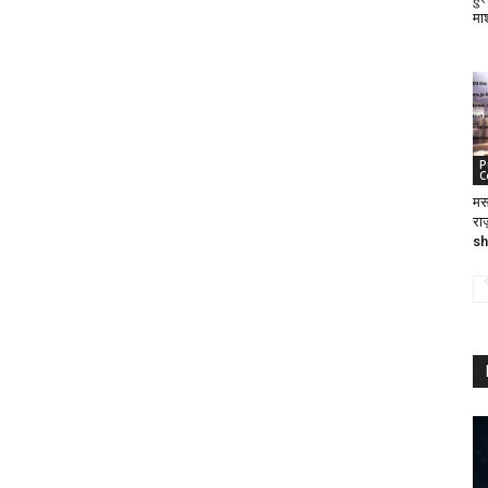
मा
P
C
मस
रा
sh