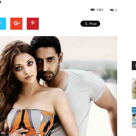
1701
0
er