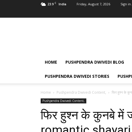
C
23.9
Friday, August 7, 2026
Sign in 
India
Pushpendra
Dwivedi
HOME
PUSHPENDRA DWIVEDI BLOG
PUSHPENDRA DWIVEDI STORIES
PUSHP
Home
Pushpendra Dwivedi Content,
फिर हुश्न के कु
Pushpendra Dwivedi Content,
फिर हुश्न के कुनबे में
romantic shayari