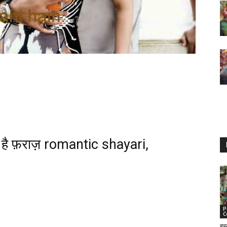
का है फ़राज़ romantic shayari,
P
C
हु