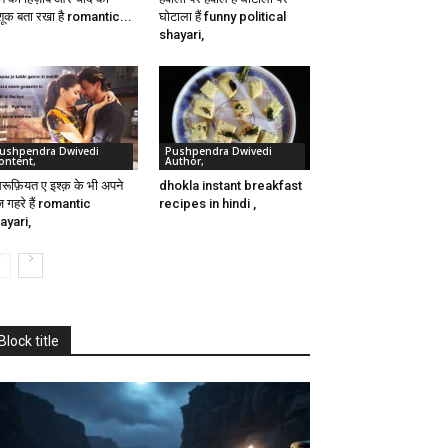
शूक बता रखा है romantic...
घोटाला हैं funny political
shayari,
ushpendra Dwivedi
Pushpendra Dwivedi
ontent,
Author,
रूफ़ियत ए इश्क़ के भी अपने
dhokla instant breakfast
ज़ गहरे हैं romantic
recipes in hindi ,
ayari,
Block title