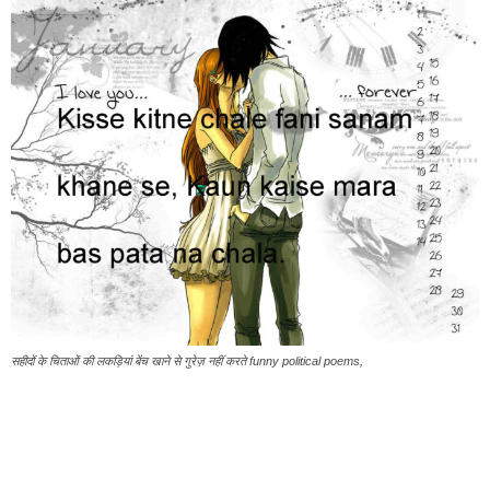
सहीदों के चिताओं की लकड़ियां बेंच खाने से गुरेज़ नहीं करते funny political poems,