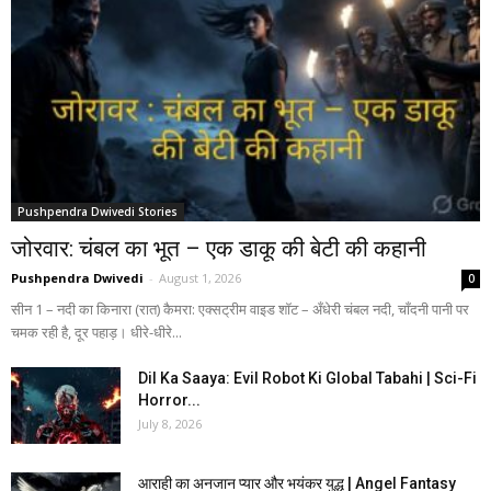
Pushpendra Dwivedi Stories
जोरवार: चंबल का भूत – एक डाकू की बेटी की कहानी
Pushpendra Dwivedi
-
August 1, 2026
0
सीन 1 – नदी का किनारा (रात) कैमरा: एक्सट्रीम वाइड शॉट – अँधेरी चंबल नदी, चाँदनी पानी पर
चमक रही है, दूर पहाड़। धीरे-धीरे...
Dil Ka Saaya: Evil Robot Ki Global Tabahi | Sci-Fi
Horror...
July 8, 2026
आराही का अनजान प्यार और भयंकर युद्ध | Angel Fantasy