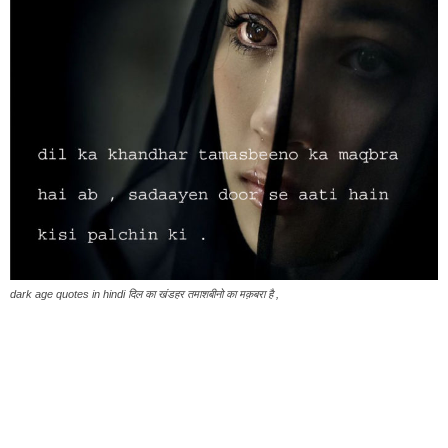
dark age quotes in hindi दिल का खंडहर तमाशबीनो का मक़बरा है ,