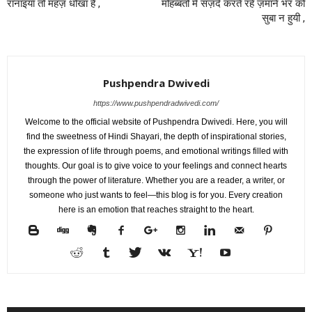
रानाइयाँ तो महज़ धोखा है ,
मोहब्बतों में सज़दे करते रहे ज़माने भर को
सुबा न हुयी ,
Pushpendra Dwivedi
https://www.pushpendradwivedi.com/
Welcome to the official website of Pushpendra Dwivedi. Here, you will
find the sweetness of Hindi Shayari, the depth of inspirational stories,
the expression of life through poems, and emotional writings filled with
thoughts. Our goal is to give voice to your feelings and connect hearts
through the power of literature. Whether you are a reader, a writer, or
someone who just wants to feel—this blog is for you. Every creation
here is an emotion that reaches straight to the heart.