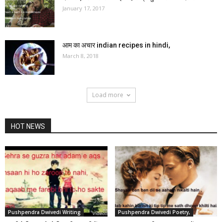
January 17, 2017
आम का अचार indian recipes in hindi,
March 8, 2018
Load more
HOT NEWS
Pushpendra Dwivedi Writing
Pushpendra Dwivedi Poetry,