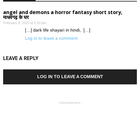
angel and demons a horror fantasy short story,
माधवगढ़ के घर
February 8, 2023 at 5:10 pm
[…] dark life shayari in hindi, […]
Log in to leave a comment
LEAVE A REPLY
LOG IN TO LEAVE A COMMENT
- Advertisement -