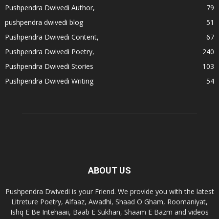
Pushpendra Dwivedi Author,
79
pushpendra dwivedi blog
51
Pushpendra Dwivedi Content,
67
Pushpendra Dwivedi Poetry,
240
Pushpendra Dwivedi Stories
103
Pushpendra Dwivedi Writing
54
ABOUT US
Pushpendra Dwivedi is your Friend. We provide you with the latest
Litreture Poetry, Alfaaz, Awadhi, Shaad O Gham, Roomaniyat,
Ishq E Be Intehaaii, Baab E Sukhan, Shaam E Bazm and videos