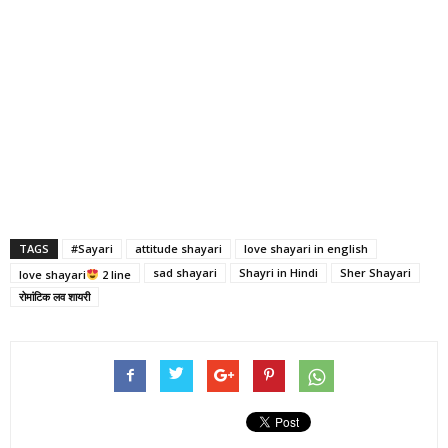
TAGS
#Sayari
attitude shayari
love shayari in english
sad shayari
Shayri in Hindi
Sher Shayari
love shayari
2 line
रोमांटिक लव शायरी