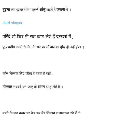
बुढ़ापा
क्या ख़ाक रोयेगा इतने
आँसू
बहाये हैं
जवानी
में ।
dard shayari
परिंदे तो फिर भी रात काट लेते हैं दरख्तों में ,
पूछ
यतीम
बच्चों से जिनके
सर पर माँ बाप का हाँथ
ही नहीं होता ।
कौन किसके लिए जीता है मरता है यहाँ ,
मोहब्बत
सरदर्द बन जाए तो
दामन
झाड़ लेते हैं ।
मरने के बाद
क़ब्र
पर बैठ कर मेरे
निक़ाह ए नामा
पढ़ रहे हैं वो ,