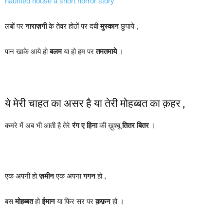
haunted house a short horror story
लबों पर
नाराज़गी
के तेवर होठों पर दबी
मुस्कान
छुपाये ,
पान खाके आये हो
बलम
या हो हम पर
तमतमाये
।
ये मेरी चाहत का असर है या तेरी मोहब्बत का क़हर ,
कमरे में अब भी आती है तेरे
रंग ए हिना
की ख़ुश्बू
तितर बितर
।
एक अपनी हो
ज़मीन
एक अपना
गगन
हो ,
बस
मोहब्बत
हो
ईमान
या फिर सर पर
क़फ़न
हो ।