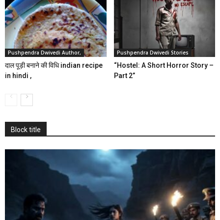
Pushpendra Dwivedi Author,
Pushpendra Dwivedi Stories
दाल पूड़ी बनाने की विधि indian recipe
“Hostel: A Short Horror Story –
in hindi ,
Part 2”
Block title