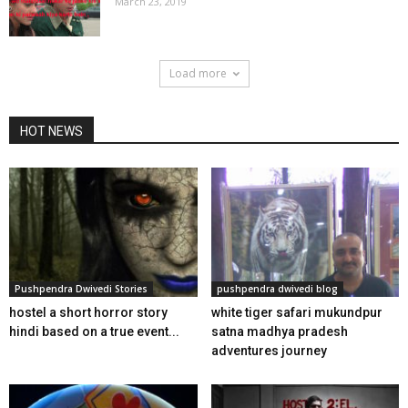
March 23, 2019
Load more
HOT NEWS
Pushpendra Dwivedi Stories
pushpendra dwivedi blog
hostel a short horror story
white tiger safari mukundpur
hindi based on a true event...
satna madhya pradesh
adventures journey