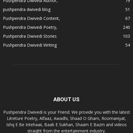
Pushpendra Dwivedi Author,
79
pushpendra dwivedi blog
51
Pushpendra Dwivedi Content,
67
Pushpendra Dwivedi Poetry,
240
Pushpendra Dwivedi Stories
103
Pushpendra Dwivedi Writing
54
ABOUT US
Pushpendra Dwivedi is your Friend. We provide you with the latest
Litreture Poetry, Alfaaz, Awadhi, Shaad O Gham, Roomaniyat,
Ishq E Be Intehaaii, Baab E Sukhan, Shaam E Bazm and videos
straight from the entertainment industry.