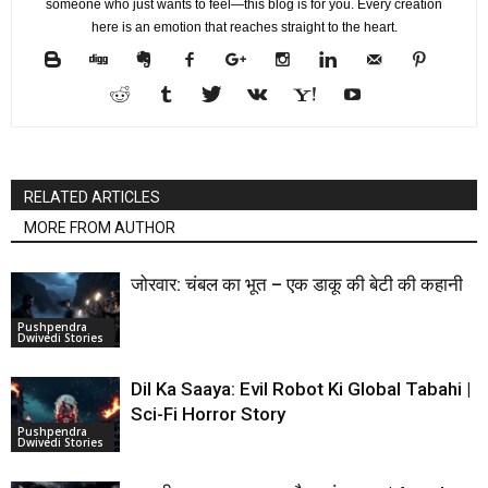
someone who just wants to feel—this blog is for you. Every creation
here is an emotion that reaches straight to the heart.
RELATED ARTICLES
MORE FROM AUTHOR
जोरवार: चंबल का भूत – एक डाकू की बेटी की कहानी
Pushpendra
Dwivedi Stories
Dil Ka Saaya: Evil Robot Ki Global Tabahi |
Sci-Fi Horror Story
Pushpendra
Dwivedi Stories