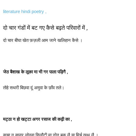
literature hindi poetry ,
दो चार गंडों में बट गए कैसे बढ़ते परिवारों में ,
दो चार बीघा खेत फ़ज़ली आम जाने खलिहान कैसे ।
जेठ बैशाख के लूका मा भी गर पाला पड़िगै ,
तोहे सथरी बिछवा दूं अमुवा के छाँव तले।
मट्ठा न हो खट्टा अगर रसाज की कढ़ी का ,
कूचा न कपार लोढवा सिलौटी मा नोन बूक लै या मिर्च खूथ लै ।