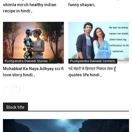
shimla mirch healthy indian
funny shayari,
recipe in hindi ,
Pushpendra Dwivedi Stories
Pushpendra Dwivedi Content,
Mohabbat Ka Naya Adhyay sci fi
गर्द चेहरों से क़िरदार निकाल लेता हूँ
love story hindi ,
quotes life hindi ,
Block title