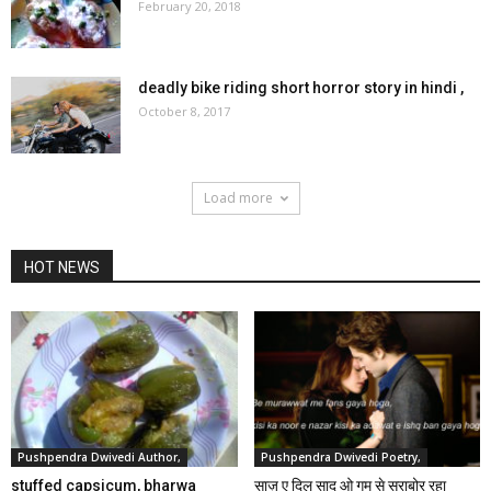
February 20, 2018
deadly bike riding short horror story in hindi ,
October 8, 2017
Load more
HOT NEWS
Pushpendra Dwivedi Author,
Pushpendra Dwivedi Poetry,
stuffed capsicum, bharwa
साज़ ए दिल साद ओ गम से सराबोर रहा