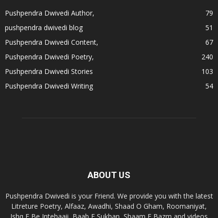
Pushpendra Dwivedi Author,
79
pushpendra dwivedi blog
51
Pushpendra Dwivedi Content,
67
Pushpendra Dwivedi Poetry,
240
Pushpendra Dwivedi Stories
103
Pushpendra Dwivedi Writing
54
ABOUT US
Pushpendra Dwivedi is your Friend. We provide you with the latest
Litreture Poetry, Alfaaz, Awadhi, Shaad O Gham, Roomaniyat,
Ishq E Be Intehaaii, Baab E Sukhan, Shaam E Bazm and videos