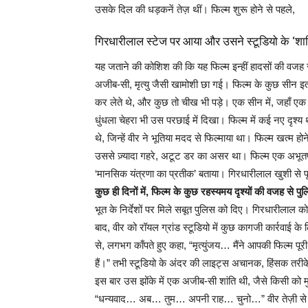
उसके दिल की धड़कनें तेज़ थीं। फिल्म शुरू होने से पहले,
गिरधारीलाल स्टेज पर आया और उसने स्टूडियो के ‘शा
यह जताने की कोशिश की कि यह फिल्म इन्हीं हादसों की वजह स
अजीब-सी, मृत्यु जैसी खामोशी छा गई। फिल्म के कुछ सीन इत
कर लेते थे, और कुछ तो चीख भी पड़े। एक सीन में, जहाँ एक झ
धुंधला चेहरा भी उस परछाई में दिखा। फिल्म में कई नए दृश्य
थे, जिन्हें वीर ने भूतिया मदद से फिल्माया था। फिल्म खत्म ह
उससे ज़्यादा गहरे, अटूट डर का असर था। फिल्म एक अभूतप
‘मानसिक यंत्रणा का प्रतीक’ बताया। गिरधारीलाल खुशी से 
कुछ ही दिनों में, फिल्म के कुछ रहस्यमय दृश्यों की वजह से पुल
भूत के निर्देशों पर मिले सबूत पुलिस को दिए। गिरधारीलाल 
बाद, वीर को रॉयल ग्रांड स्टूडियो में कुछ कागजी कार्रवाई 
से, लगभग काँपते हुए कहा, “मृत्युंजय… मैंने आपकी फिल्म 
हैं।” तभी स्टूडियो के अंदर की लाइट्स अचानक, हिंसक तरीक
इस बार उस झोंके में एक अजीब-सी शांति थी, जैसे किसी को म
“धन्यवाद… अब… तुम… अपनी राह… चुनो…” वीर तेज़ी से स्ट