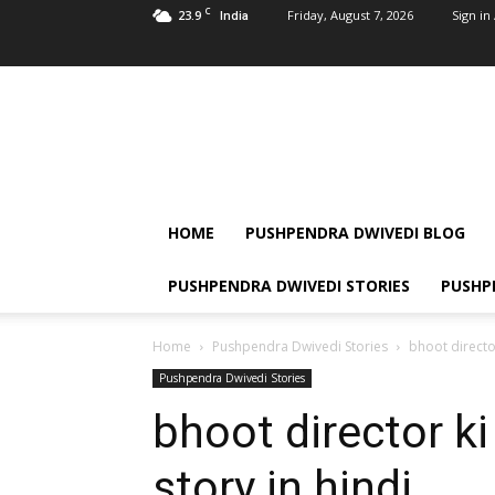
C
23.9
Friday, August 7, 2026
Sign in 
India
Pushpendra
Dwivedi
HOME
PUSHPENDRA DWIVEDI BLOG
PUSHPENDRA DWIVEDI STORIES
PUSHP
Home
Pushpendra Dwivedi Stories
bhoot director
Pushpendra Dwivedi Stories
bhoot director ki
story in hindi ,