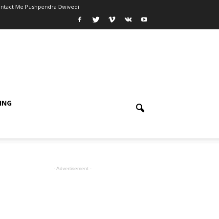
ntact Me Pushpendra Dwivedi
ING
- Advertisement -