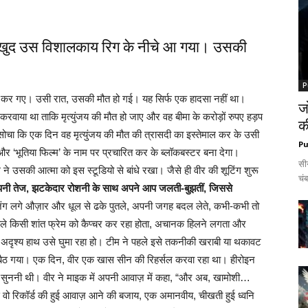
न खुद उस विशालकाय रिग के नीचे आ गया। उसकी
P
ो लाल कर गए। उसी रात, उसकी मौत हो गई। यह सिर्फ एक हादसा नहीं था।
ज
वाया था ताकि मृत्युंजय की मौत हो जाए और वह बीमा के करोड़ों रुपए हड़प
क
 सोचा कि एक दिन वह मृत्युंजय की मौत की त्रासदी का इस्तेमाल कर के उसी
Pu
 ‘भूतिया फिल्म’ के नाम पर प्रचारित कर के ब्लॉकबस्टर बना देगा।
सी
े उसकी आत्मा को इस स्टूडियो से बांधे रखा। जैसे ही वीर की शूटिंग शुरू
चंब
अपनी तेज, झटकेदार रोशनी के साथ अपने आप जलती-बुझतीं, जिससे
े ज़ंग लगे औज़ार और धूल से ढके पुतले, अपनी जगह बदल लेते, कभी-कभी तो
ले किसी शांत फ्रेम को कैप्चर कर रहा होता, अचानक हिलने लगता और
ृश्य हाथ उसे घुमा रहा हो। टीम ने पहले इसे तकनीकी खराबी या थकावट
 बैठ गया। एक दिन, वीर एक खास सीन की रिहर्सल करवा रहा था। हीरोइन
 सुननी थी। वीर ने माइक में अपनी आवाज़ में कहा, “और अब, खामोशी…
े वो रिकॉर्ड की हुई आवाज़ आने की बजाय, एक अमानवीय, चीखती हुई ध्वनि