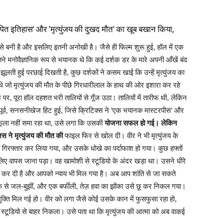
पित इतिहास’ और ‘मृत्युंजय की दुखद मौत’ का खूब बखान किया,
े बनी है और इसलिए इतनी अनोखी है। जैसे ही फिल्म शुरू हुई, हॉल में एक
ने मनोवैज्ञानिक रूप से भयानक थे कि कई दर्शक डर के मारे अपनी आँखें बंद
ूलती हुई परछाई दिखती है, कुछ दर्शकों ने कसम खाई कि उन्हें मृत्युंजय का
 थे जो मृत्युंजय की मौत के पीछे गिरधारीलाल के हाथ की ओर इशारा कर रहे
ोने पर, पूरा हॉल दहशत भरी तालियों से गूँज उठा। तालियों में तारीफ थी, लेकिन
ूर्व, सनसनीखेज हिट हुई, जिसे क्रिटिक्स ने ‘एक भयानक मास्टरपीस’ और
फूला नहीं समा रहा था, उसे लगा कि उसकी
योजना सफल हो गई। लेकिन
िस ने मृत्युंजय की मौत की
फाइल फिर से खोल दी। वीर ने भी मृत्युंजय के
को गिरफ्तार कर लिया गया, और उसके धोखे का पर्दाफाश हो गया। कुछ हफ्तों
के लिए वापस जाना पड़ा। वह खामोशी से स्टूडियो के अंदर खड़ा था। उसने धीरे
पूरी कर दी है और आपको न्याय भी मिल गया है। अब आप शांति से जा सकते
े से जल-बुझीं, और एक बर्फीली, तेज़ हवा का झोंका उसे छू कर निकल गया।
ुक्ति मिल गई हो। वीर को लगा जैसे कोई उसके कान में फुसफुसा रहा हो,
ूडियो से बाहर निकला। उसे पता था कि मृत्युंजय की आत्मा को अब वाकई