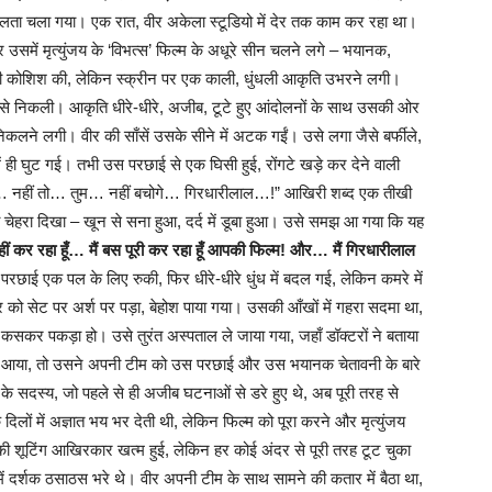
केलता चला गया। एक रात, वीर अकेला स्टूडियो में देर तक काम कर रहा था।
समें मृत्युंजय के ‘विभत्स’ फिल्म के अधूरे सीन चलने लगे – भयानक,
 की कोशिश की, लेकिन स्क्रीन पर एक काली, धुंधली आकृति उभरने लगी।
िल से निकली। आकृति धीरे-धीरे, अजीब, टूटे हुए आंदोलनों के साथ उसकी ओर
 निकलने लगी। वीर की साँसें उसके सीने में अटक गईं। उसे लगा जैसे बर्फीले,
 ही घुट गई। तभी उस परछाई से एक घिसी हुई, रोंगटे खड़े कर देने वाली
 नहीं तो… तुम… नहीं बचोगे… गिरधारीलाल…!” आखिरी शब्द एक तीखी
ा चेहरा दिखा – खून से सना हुआ, दर्द में डूबा हुआ। उसे समझ आ गया कि यह
 नहीं कर रहा हूँ… मैं बस पूरी कर रहा हूँ आपकी फिल्म! और… मैं गिरधारीलाल
परछाई एक पल के लिए रुकी, फिर धीरे-धीरे धुंध में बदल गई, लेकिन कमरे में
 को सेट पर अर्श पर पड़ा, बेहोश पाया गया। उसकी आँखों में गहरा सदमा था,
कसकर पकड़ा हो। उसे तुरंत अस्पताल ले जाया गया, जहाँ डॉक्टरों ने बताया
ोश आया, तो उसने अपनी टीम को उस परछाई और उस भयानक चेतावनी के बारे
म के सदस्य, जो पहले से ही अजीब घटनाओं से डरे हुए थे, अब पूरी तरह से
िलों में अज्ञात भय भर देती थी, लेकिन फिल्म को पूरा करने और मृत्युंजय
म की शूटिंग आखिरकार खत्म हुई, लेकिन हर कोई अंदर से पूरी तरह टूट चुका
ें दर्शक ठसाठस भरे थे। वीर अपनी टीम के साथ सामने की कतार में बैठा था,