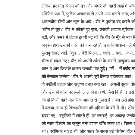
लेकिन हर मोड़ फिल्म को डर और अंधेरे की गहरी खाई में ध
एडिटिंग रूम में, फुटेज अचानक से अपने आप चलने लगा, और उ
अमानवीय चीखें और खून के धब्बे। वीर ने फुटेज बंद करने
“कौन हो तुम?” वीर ने काँपते हुए पूछा, उसकी आवाज़ मुश्क
बढ़ी, और कमरे में ठंडक इतनी बढ़ गई कि वीर के मुँह से भाप
अदृश्य हाथ उसकी गर्दन को कस रहे हों, उसकी आवाज़ गले में
फुसफुसाहट आई, “तुम… मेरी फिल्म… बर्बाद… मत… करो…
चीख में बदल गए। वीर को अपनी आँखों के सामने मृत्युंजय क
कौन है और किसके कारण उसकी मौत
हुई। “मैं… मैं बर्बाद
को बेनकाब
करूंगा!” वीर ने अपनी पूरी हिम्मत बटोरकर कहा। 
वो बर्फीली ठंडक और अदृश्य दबाव बना रहा। अगली सुबह, वीर
और उसकी गर्दन पर हल्के लाल निशान थे, जैसे किसी ने उसे 
कि वो किसी गहरे मानसिक आघात से गुज़रा है। जब उसे ह
में बताया, साथ ही गिरधारीलाल की भूमिका के बारे में भी। टी
घबरा गए। स्टूडियो में लौटते ही, हर परछाई, हर आवाज़ उनके द
को न्याय दिलाने का जूनून उन्हें वापस खींच लाता था। फिल्
था। प्रीमियर नाइट थी, और शहर के सबसे बड़े सिनेमा हॉल म