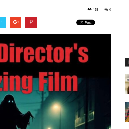
198
0
er