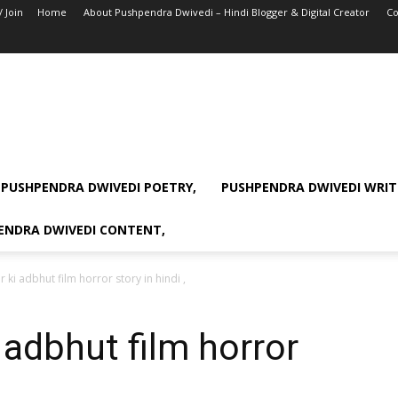
/ Join
Home
About Pushpendra Dwivedi – Hindi Blogger & Digital Creator
Co
PUSHPENDRA DWIVEDI POETRY,
PUSHPENDRA DWIVEDI WRIT
ENDRA DWIVEDI CONTENT,
 ki adbhut film horror story in hindi ,
 adbhut film horror