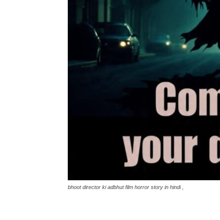
bhoot director ki adbhut film horror story in hindi ,