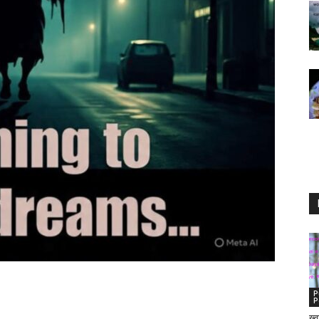
P
P
ख़्