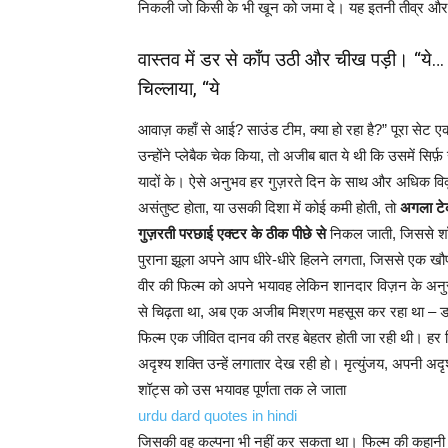
निकली जो किसी के भी खून को जमा दे। यह इतनी तीव्र और 
वास्तव में डर से काँप उठी और चीख पड़ी। “ये… 
चिल्लाया, “ये
आवाज़ कहाँ से आई? साउंड टीम, क्या हो रहा है?” पूरा सेट 
उन्होंने प्लेबैक चेक किया, तो अजीब बात ये थी कि उसमें स
यादों के। ऐसे अनुभव हर गुज़रते दिन के साथ और अधिक विक
असंतुष्ट होता, या उसकी दिशा में कोई कमी होती, तो
अगला टे
गुज़रती परछाई एक्टर के ठीक पीछे से
निकल जाती, जिससे शॉ
पुराना झूला अपने आप धीरे-धीरे हिलने लगता, जिससे एक ख
वीर की फिल्म को अपने भयावह लेकिन शानदार विज़न के अनुसा
से चिढ़ता था, अब एक अजीब मिश्रण महसूस कर रहा था –
फिल्म एक जीवित दानव की तरह बेहतर होती जा रही थी। हर 
अदृश्य शक्ति उन्हें लगातार देख रही हो। मृत्युंजय, अपनी अदृ
शॉट्स को उस भयावह पूर्णता तक ले जाता
urdu dard quotes in hindi
जिसकी वह कल्पना भी नहीं कर सकता था। फिल्म की कहानी में