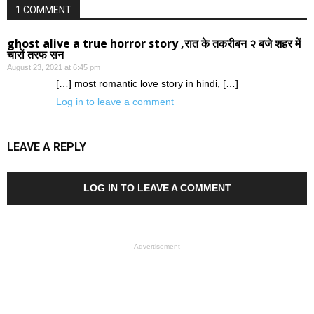
1 COMMENT
ghost alive a true horror story ,रात के तकरीबन २ बजे शहर में
चारों तरफ सन
August 23, 2021 at 6:45 pm
[…] most romantic love story in hindi, […]
Log in to leave a comment
LEAVE A REPLY
LOG IN TO LEAVE A COMMENT
- Advertisement -