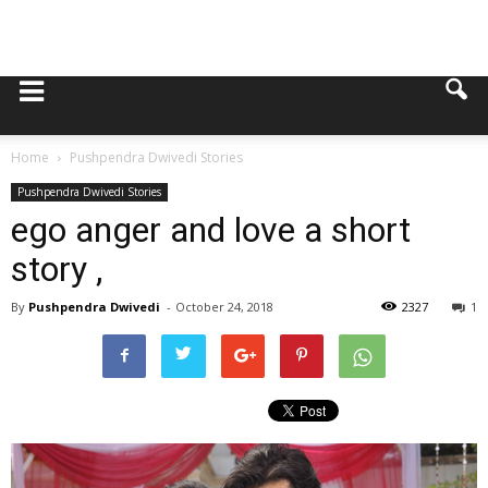
Home
Pushpendra Dwivedi Stories
Pushpendra Dwivedi Stories
ego anger and love a short
story ,
By
Pushpendra Dwivedi
-
October 24, 2018
2327
1