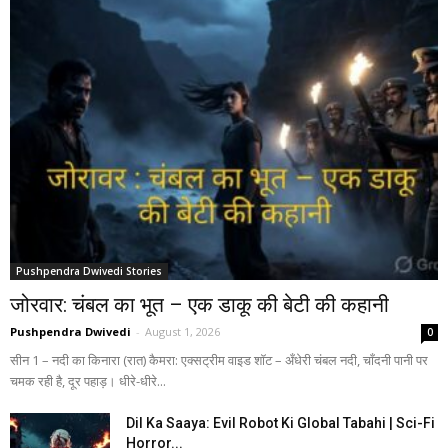
Pushpendra Dwivedi Stories
जोरवार: चंबल का भूत – एक डाकू की बेटी की कहानी
Pushpendra Dwivedi
-
August 1, 2026
0
सीन 1 – नदी का किनारा (रात) कैमरा: एक्सट्रीम वाइड शॉट – अँधेरी चंबल नदी, चाँदनी पानी पर
चमक रही है, दूर पहाड़। धीरे-धीरे...
Dil Ka Saaya: Evil Robot Ki Global Tabahi | Sci-Fi
Horror...