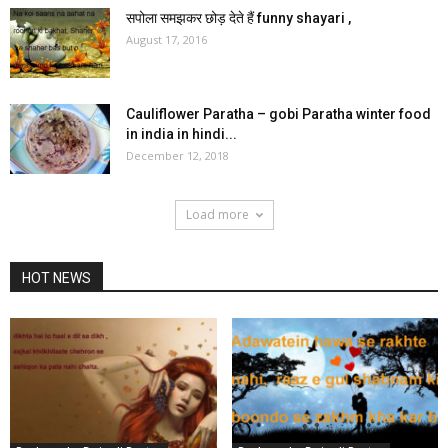
सपोला समझकर छोड़ देते हैं funny shayari ,
August 17, 2016
Cauliflower Paratha – gobi Paratha winter food
in india in hindi...
December 12, 2018
Load more
HOT NEWS