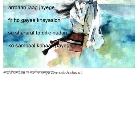
अदाएँ हिमाक़ती उस पर नज़रों का तग़ाफ़ुल 2line attitude shayari,