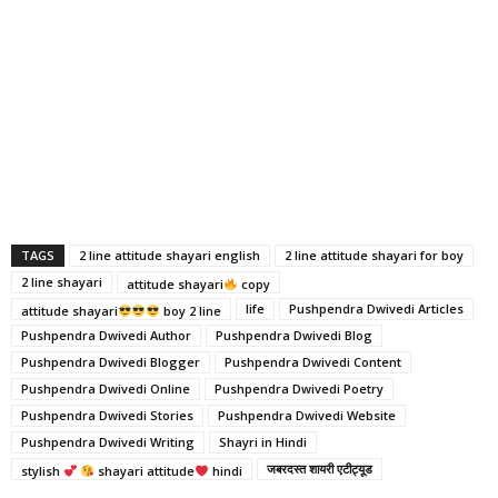
TAGS
2 line attitude shayari english
2 line attitude shayari for boy
2 line shayari
attitude shayari
copy
life
Pushpendra Dwivedi Articles
attitude shayari
boy 2 line
Pushpendra Dwivedi Author
Pushpendra Dwivedi Blog
Pushpendra Dwivedi Blogger
Pushpendra Dwivedi Content
Pushpendra Dwivedi Online
Pushpendra Dwivedi Poetry
Pushpendra Dwivedi Stories
Pushpendra Dwivedi Website
Pushpendra Dwivedi Writing
Shayri in Hindi
जबरदस्त शायरी एटीट्यूड
stylish
shayari attitude
hindi