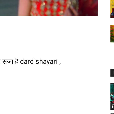
ज़ार सजा है dard shayari ,
P
P
वक़