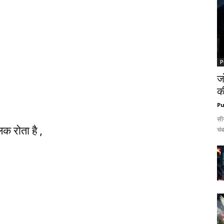
P
ज
क
Pu
सी
क रोता है ,
चंब