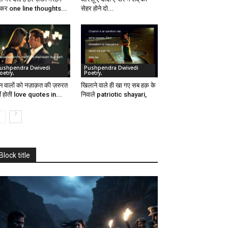
कर one line thoughts...
सेहर होने दो...
ushpendra Dwivedi
Pushpendra Dwivedi
oetry,
Poetry,
्न वालों को नज़ाक़त की ज़रुरत
खिलाने वाले ही खा गए सब हक़ के
ीं होती love quotes in...
निवाले patriotic shayari,
Block title