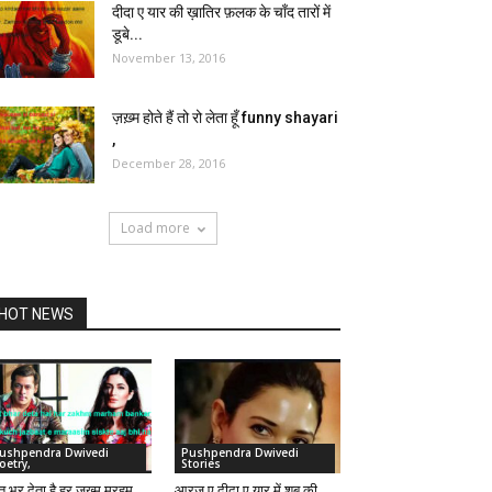
दीदा ए यार की ख़ातिर फ़लक के चाँद तारों में
डूबे...
November 13, 2016
ज़ख़्म होते हैं तो रो लेता हूँ funny shayari
,
December 28, 2016
Load more
HOT NEWS
ushpendra Dwivedi
Pushpendra Dwivedi
oetry,
Stories
्त भर देता है हर ज़ख्म मरहम
आरज़ू ए दीदा ए यार में शब् की