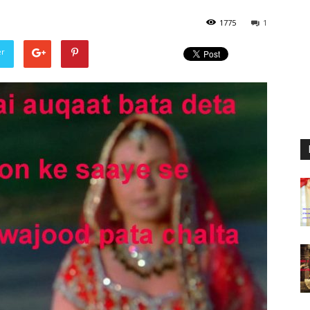
1775
1
er