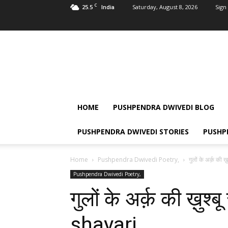
C
25.5
Saturday, August 8, 2026
Sign 
India
Pushpendra
Dwivedi
HOME
PUSHPENDRA DWIVEDI BLOG
PUSHPENDRA DWIVEDI STORIES
PUSHP
Home
Pushpendra Dwivedi Poetry,
गुलों के अर्क़ की 
Pushpendra Dwivedi Poetry,
गुलों के अर्क़ की ख़ुश्
shayari ,