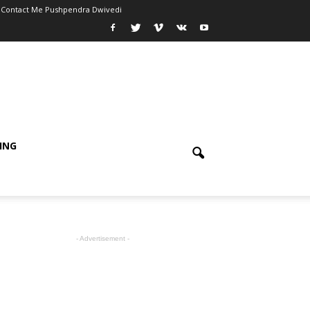
Contact Me Pushpendra Dwivedi
ING
- Advertisement -