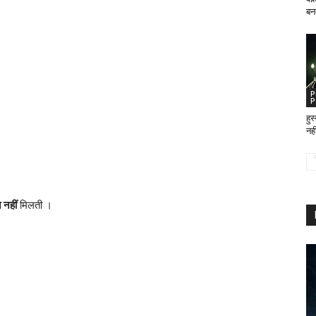
बन
P
P
हुस
नह
 नहीं
मिलती ।