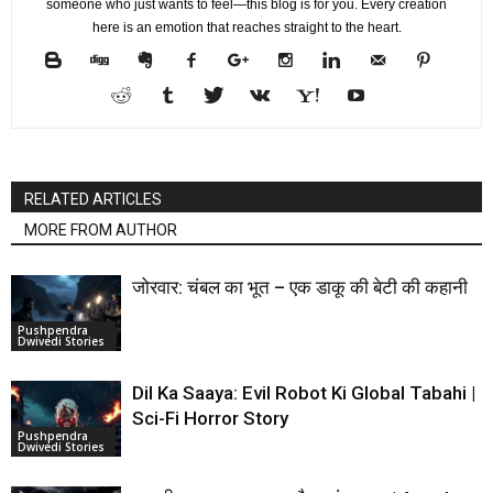
someone who just wants to feel—this blog is for you. Every creation
here is an emotion that reaches straight to the heart.
RELATED ARTICLES
MORE FROM AUTHOR
जोरवार: चंबल का भूत – एक डाकू की बेटी की कहानी
Pushpendra
Dwivedi Stories
Dil Ka Saaya: Evil Robot Ki Global Tabahi |
Sci-Fi Horror Story
Pushpendra
Dwivedi Stories