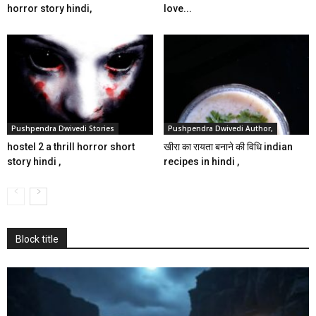
horror story hindi,
love...
Pushpendra Dwivedi Stories
Pushpendra Dwivedi Author,
hostel 2 a thrill horror short
खीरा का रायता बनाने की विधि indian
story hindi ,
recipes in hindi ,
Block title