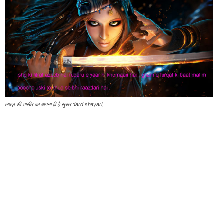
लफ़्ज़ की तासीर का अपना ही है सुरूर dard shayari,