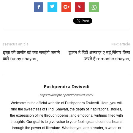
Previous article
Next article
इश्क़ की तासीर को क्या समझेंगे ज़माने
दुल्हन है हिंदी अल्फ़ाज़ ए उर्दू सिंगार किया
वाले funny shayari ,
करते हैं romantic shayari,
Pushpendra Dwivedi
https://www.pushpendradwivedi.com/
Welcome to the official website of Pushpendra Dwivedi. Here, you will
find the sweetness of Hindi Shayari, the depth of inspirational stories,
the expression of life through poems, and emotional writings filled with
thoughts. Our goal is to give voice to your feelings and connect hearts
through the power of literature. Whether you are a reader, a writer, or