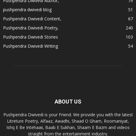
Pushpendra Dwivedi Author,
79
pushpendra dwivedi blog
51
Pushpendra Dwivedi Content,
67
Pushpendra Dwivedi Poetry,
240
Pushpendra Dwivedi Stories
103
Pushpendra Dwivedi Writing
54
ABOUT US
Pushpendra Dwivedi is your Friend. We provide you with the latest
Litreture Poetry, Alfaaz, Awadhi, Shaad O Gham, Roomaniyat,
Ishq E Be Intehaaii, Baab E Sukhan, Shaam E Bazm and videos
straight from the entertainment industry.