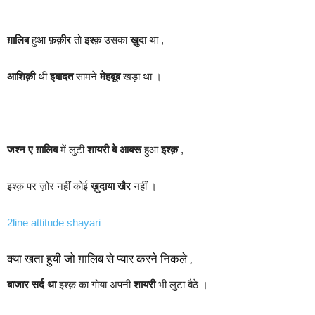
ग़ालिब
हुआ
फ़क़ीर
तो
इश्क़
उसका
ख़ुदा
था ,
आशिक़ी
थी
इबादत
सामने
मेहबूब
खड़ा था ।
जश्न ए ग़ालिब
में लुटी
शायरी
बे आबरू
हुआ
इश्क़
,
इश्क़ पर ज़ोर नहीं कोई
ख़ुदाया
खैर
नहीं ।
2line attitude shayari
क्या खता हुयी जो ग़ालिब से प्यार करने निकले ,
बाजार सर्द था
इश्क़ का गोया अपनी
शायरी
भी लुटा बैठे ।