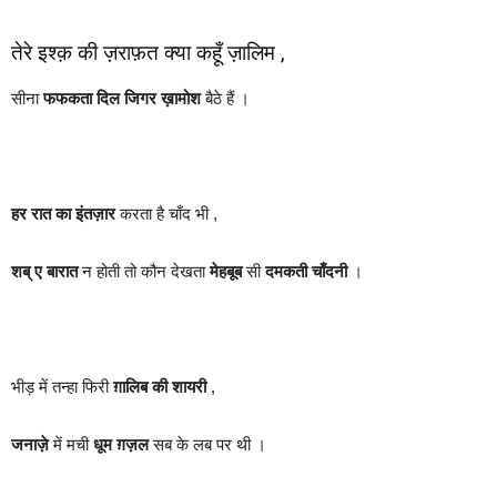
तेरे इश्क़ की ज़राफ़त क्या कहूँ ज़ालिम ,
सीना
फफकता
दिल जिगर ख़ामोश
बैठे हैं ।
हर रात का इंतज़ार
करता है चाँद भी ,
शब् ए बारात
न होती तो कौन देखता
मेहबूब
सी
दमकती चाँदनी
।
भीड़ में तन्हा फिरी
ग़ालिब की शायरी
,
जनाज़े
में मची
धूम
ग़ज़ल
सब के लब पर थी ।