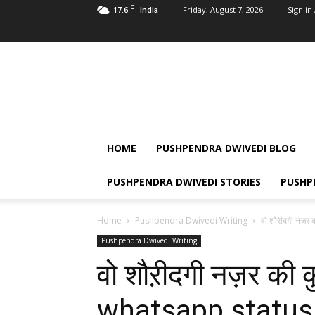
C
17.6
Friday, August 7, 2026
Sign in 
India
Pushpendra
Dwivedi
HOME
PUSHPENDRA DWIVEDI BLOG
PUSHPENDRA DWIVEDI STORIES
PUSHP
Home
Pushpendra Dwivedi Writing
वो शौऱीदगी नज़र
Pushpendra Dwivedi Writing
वो शौऱीदगी नज़र की 
whatsapp status 