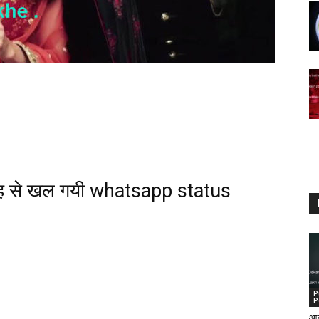
रह से खल गयी whatsapp status
P
P
आईन