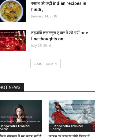
रसाज़ की कढ़ी indian recipes in
hindi ,
January 14, 2018
तहज़ीबें तख़ल्लुस ए यार में खो गयीं one
line thoughts on...
July 25, 2016
Load more
HOT NEWS
ushpendra Dwivedi
Pushpendra Dwivedi
oetry,
Poetry,
 ए मोहब्बत में ग़र लुत्फ़ नहीं है
कफ़न पर खून के छीटे जिगर में