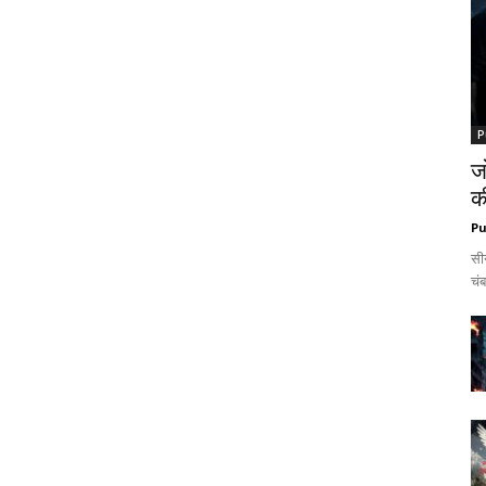
P
ज
क
Pu
सी
चंब