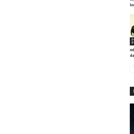
lo
P
P
बर्
da