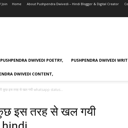
/ Join
Home
About Pushpendra Dwivedi – Hindi Blogger & Digital Creator
Co
PUSHPENDRA DWIVEDI POETRY,
PUSHPENDRA DWIVEDI WRIT
ENDRA DWIVEDI CONTENT,
 की कुछ इस तरह से खल गयी whatsapp status...
कुछ इस तरह से खल गयी
hindi ,