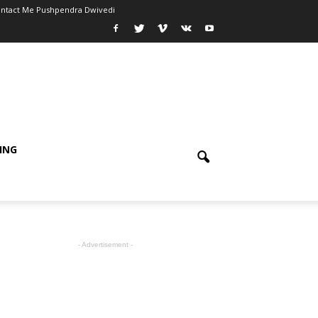
ntact Me Pushpendra Dwivedi
ING
- Advertisement -