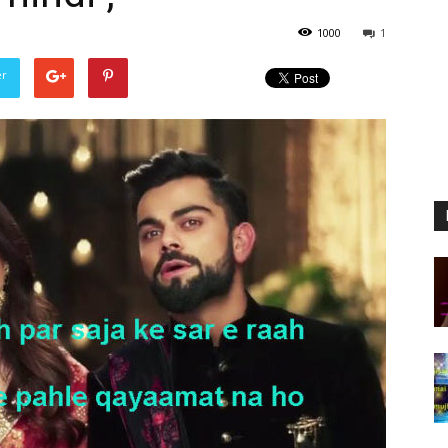
1000
1
er