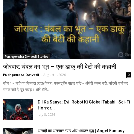
Pushpendra Dwivedi Stories
जोरवार: चंबल का भूत – एक डाकू की बेटी की कहानी
Pushpendra Dwivedi
-
August 1, 2026
0
सीन 1 – नदी का किनारा (रात) कैमरा: एक्सट्रीम वाइड शॉट – अँधेरी चंबल नदी, चाँदनी पानी पर
चमक रही है, दूर पहाड़। धीरे-धीरे...
Dil Ka Saaya: Evil Robot Ki Global Tabahi | Sci-Fi
Horror...
July 8, 2026
आराही का अनजान प्यार और भयंकर युद्ध | Angel Fantasy