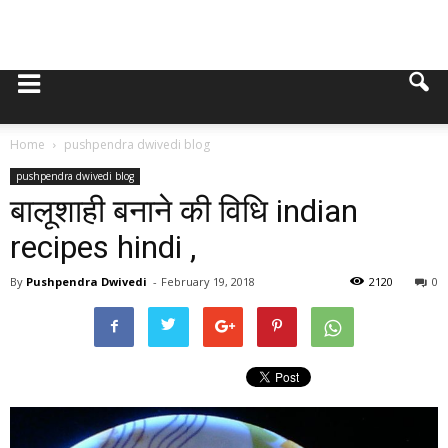
Home
pushpendra dwivedi blog
pushpendra dwivedi blog
बालूशाही बनाने की विधि indian
recipes hindi ,
By
Pushpendra Dwivedi
-
February 19, 2018
2120
0