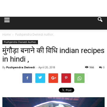
Home
Pushpendra Dwivedi Author,
Pushpendra Dwivedi Author,
मुंगौड़ा बनाने की विधि indian recipes
in hindi ,
By
Pushpendra Dwivedi
-
April 20, 2018
966
0