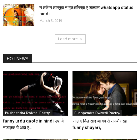
न तर्क न ताल्लुक़ न मुतअल्लिक़ ए जज़्बात whatsapp status
hindi...
March 3, 2019
Load more
HOT NEWS
Pushpendra Dwivedi Poetry,
Pushpendra Dwivedi Poetry,
funny urdu quote in hindi उफ़ ये
साज़ ए दिल साद ओ गम से सराबोर रहा
नज़ाक़त ये अदा ए...
funny shayari,