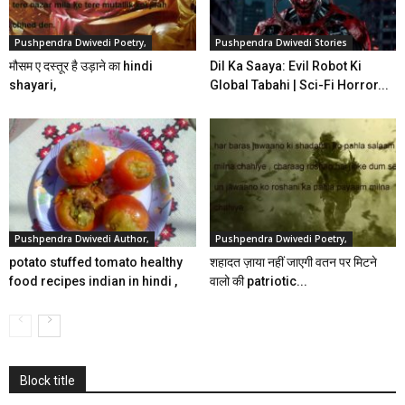
Pushpendra Dwivedi Poetry,
Pushpendra Dwivedi Stories
मौसम ए दस्तूर है उड़ाने का hindi
Dil Ka Saaya: Evil Robot Ki
shayari,
Global Tabahi | Sci-Fi Horror...
Pushpendra Dwivedi Author,
Pushpendra Dwivedi Poetry,
potato stuffed tomato healthy
शहादत ज़ाया नहीं जाएगी वतन पर मिटने
food recipes indian in hindi ,
वालो की patriotic...
Block title