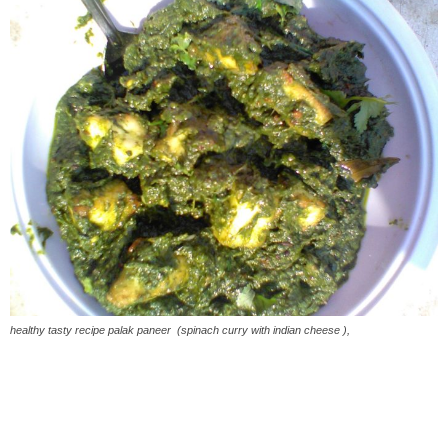
healthy tasty recipe palak paneer (spinach curry with indian cheese ),