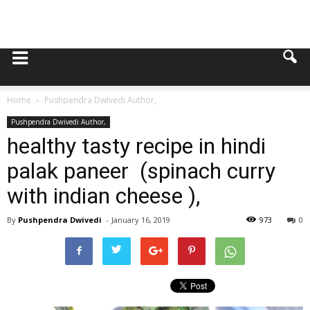
Home
Pushpendra Dwivedi Author,
Pushpendra Dwivedi Author,
healthy tasty recipe in hindi
palak paneer (spinach curry
with indian cheese ),
By
Pushpendra Dwivedi
-
January 16, 2019
973
0