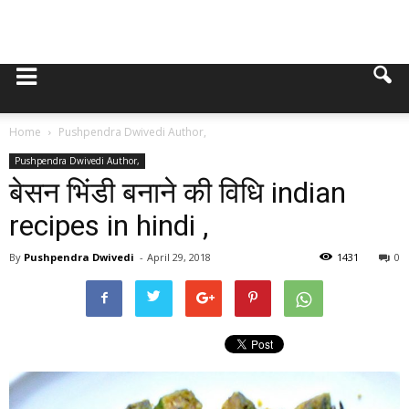
Home
Pushpendra Dwivedi Author,
Pushpendra Dwivedi Author,
बेसन भिंडी बनाने की विधि indian
recipes in hindi ,
By
Pushpendra Dwivedi
-
April 29, 2018
1431
0