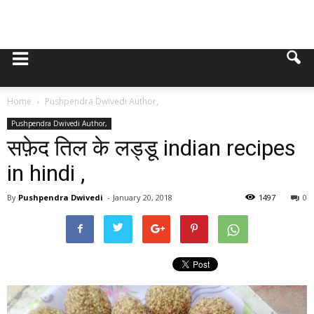
Home
Pushpendra Dwivedi Author,
Pushpendra Dwivedi Author,
सफ़ेद तिल के लड्डू indian recipes
in hindi ,
By
Pushpendra Dwivedi
-
January 20, 2018
1497
0