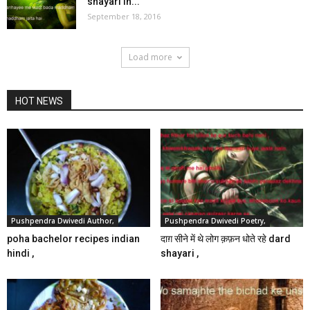
shayari in...
September 18, 2016
Load more
HOT NEWS
Pushpendra Dwivedi Author,
Pushpendra Dwivedi Poetry,
poha bachelor recipes indian
दाग़ सीने में थे लोग क़फ़न धोते रहे dard
hindi ,
shayari ,