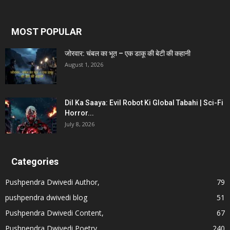
MOST POPULAR
जोरवार: चंबल का भूत – एक डाकू की बेटी की कहानी
August 1, 2026
Dil Ka Saaya: Evil Robot Ki Global Tabahi | Sci-Fi
Horror...
July 8, 2026
Categories
Pushpendra Dwivedi Author,
79
pushpendra dwivedi blog
51
Pushpendra Dwivedi Content,
67
Pushpendra Dwivedi Poetry,
240