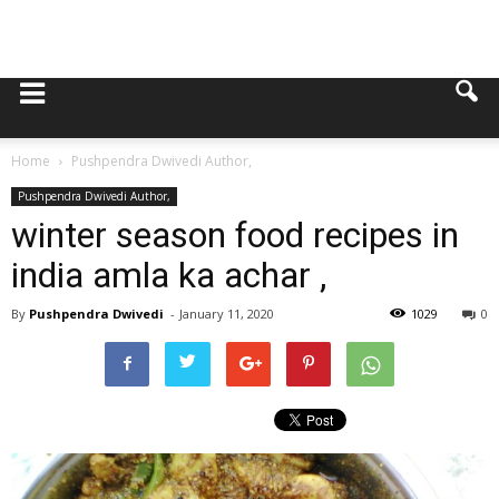
Home
Pushpendra Dwivedi Author,
Pushpendra Dwivedi Author,
winter season food recipes in
india amla ka achar ,
By
Pushpendra Dwivedi
-
January 11, 2020
1029
0