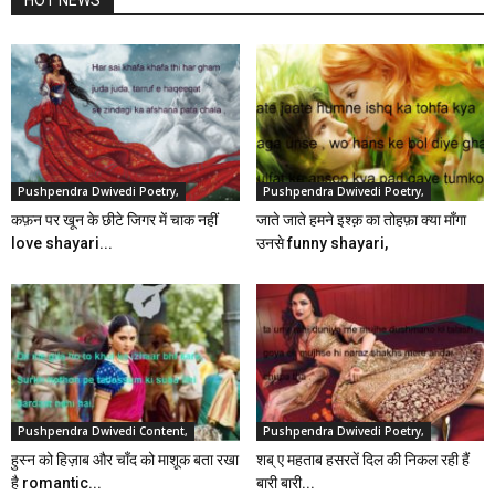
HOT NEWS
Pushpendra Dwivedi Poetry,
Pushpendra Dwivedi Poetry,
कफ़न पर खून के छीटे जिगर में चाक नहीं
जाते जाते हमने इश्क़ का तोहफ़ा क्या माँगा
love shayari...
उनसे funny shayari,
Pushpendra Dwivedi Content,
Pushpendra Dwivedi Poetry,
हुस्न को हिज़ाब और चाँद को माशूक बता रखा
शब् ए महताब हसरतें दिल की निकल रही हैं
है romantic...
बारी बारी...