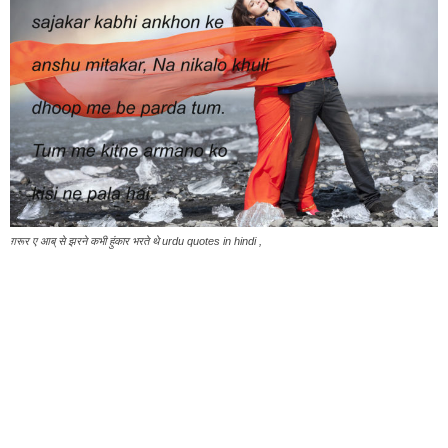
ग़रूर ए आब् से झरने कभी हुंकार भरते थे urdu quotes in hindi ,