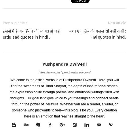
Previous article
Next article
ख़्वाबों में ही बस हँसने की रवायत हो जहां
जश्न ए ग़ालिब की ग़ज़ल सी कहीं तासीर
urdu sad quotes in hindi ,
नहीं quotes in hindi,
Pushpendra Dwivedi
https://www.pushpendradwivedi.com/
Welcome to the official website of Pushpendra Dwivedi. Here, you will
find the sweetness of Hindi Shayari, the depth of inspirational stories,
the expression of life through poems, and emotional writings filled with
thoughts. Our goal is to give voice to your feelings and connect hearts
through the power of literature. Whether you are a reader, a writer, or
someone who just wants to feel—this blog is for you. Every creation
here is an emotion that reaches straight to the heart.