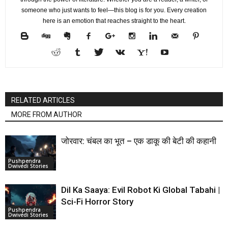
someone who just wants to feel—this blog is for you. Every creation
here is an emotion that reaches straight to the heart.
RELATED ARTICLES
MORE FROM AUTHOR
जोरवार: चंबल का भूत – एक डाकू की बेटी की कहानी
Pushpendra
Dwivedi Stories
Dil Ka Saaya: Evil Robot Ki Global Tabahi |
Sci-Fi Horror Story
Pushpendra
Dwivedi Stories