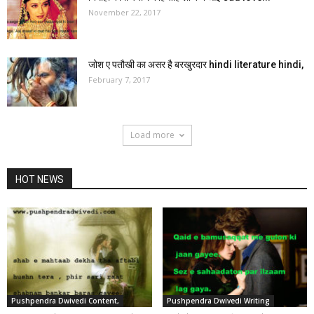
November 22, 2017
जोश ए पतौखी का असर है बरखुरदार hindi literature hindi,
February 7, 2017
Load more
HOT NEWS
Pushpendra Dwivedi Content,
Pushpendra Dwivedi Writing