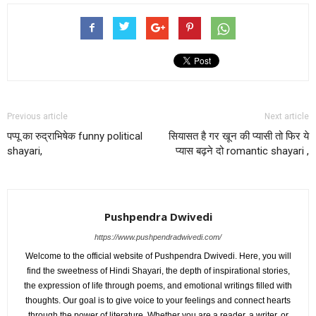
Previous article
Next article
पप्पू का रुद्राभिषेक funny political
सियासत है गर खून की प्यासी तो फिर ये
shayari,
प्यास बढ़ने दो romantic shayari ,
Pushpendra Dwivedi
https://www.pushpendradwivedi.com/
Welcome to the official website of Pushpendra Dwivedi. Here, you will
find the sweetness of Hindi Shayari, the depth of inspirational stories,
the expression of life through poems, and emotional writings filled with
thoughts. Our goal is to give voice to your feelings and connect hearts
through the power of literature. Whether you are a reader, a writer, or