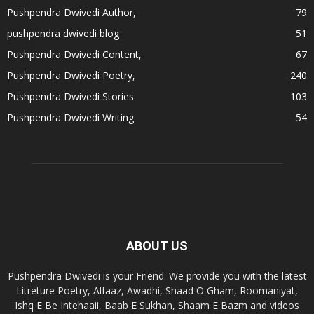
Pushpendra Dwivedi Author,
79
pushpendra dwivedi blog
51
Pushpendra Dwivedi Content,
67
Pushpendra Dwivedi Poetry,
240
Pushpendra Dwivedi Stories
103
Pushpendra Dwivedi Writing
54
ABOUT US
Pushpendra Dwivedi is your Friend. We provide you with the latest
Litreture Poetry, Alfaaz, Awadhi, Shaad O Gham, Roomaniyat,
Ishq E Be Intehaaii, Baab E Sukhan, Shaam E Bazm and videos