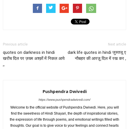
Previous article
Next article
quotes on darkness in hindi
dark life quotes in hindi जुस्तजू ए
खरोंच दिल पर ज़ख्म अश्क़ों में निकल आये
नौबहार की आरज़ू दिल में रख कर ,
,,
Pushpendra Dwivedi
https://www.pushpendradwivedi.com/
Welcome to the official website of Pushpendra Dwivedi. Here, you will
find the sweetness of Hindi Shayari, the depth of inspirational stories,
the expression of life through poems, and emotional writings filled with
thoughts. Our goal is to give voice to your feelings and connect hearts