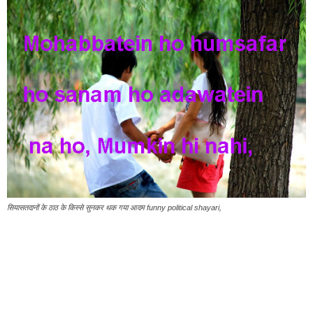
सियासतदानों के ठाठ के किस्से सुनकर थक गया आदम funny political shayari,