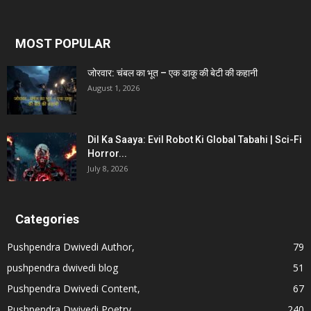
MOST POPULAR
जोरवार: चंबल का भूत – एक डाकू की बेटी की कहानी
August 1, 2026
Dil Ka Saaya: Evil Robot Ki Global Tabahi | Sci-Fi
Horror...
July 8, 2026
Categories
Pushpendra Dwivedi Author,
79
pushpendra dwivedi blog
51
Pushpendra Dwivedi Content,
67
Pushpendra Dwivedi Poetry,
240