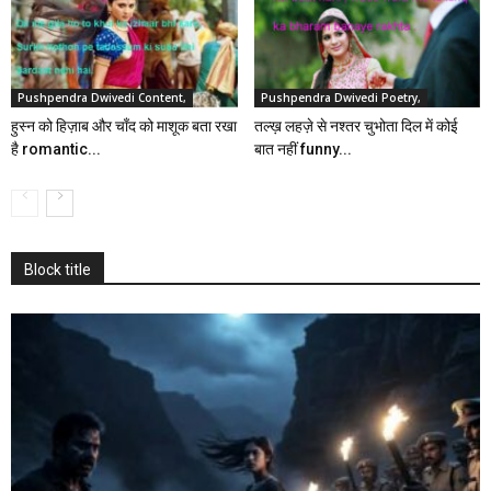
Pushpendra Dwivedi Content,
Pushpendra Dwivedi Poetry,
हुस्न को हिज़ाब और चाँद को माशूक बता रखा
तल्ख़ लहज़े से नश्तर चुभोता दिल में कोई
है romantic...
बात नहीं funny...
Block title